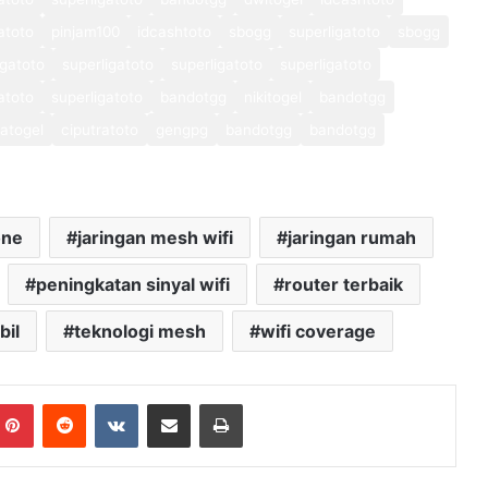
atoto
pinjam100
idcashtoto
sbogg
superligatoto
sbogg
igatoto
superligatoto
superligatoto
superligatoto
atoto
superligatoto
bandotgg
nikitogel
bandotgg
atogel
ciputratoto
gengpg
bandotgg
bandotgg
one
jaringan mesh wifi
jaringan rumah
peningkatan sinyal wifi
router terbaik
bil
teknologi mesh
wifi coverage
mblr
Pinterest
Reddit
VKontakte
Share via Email
Print