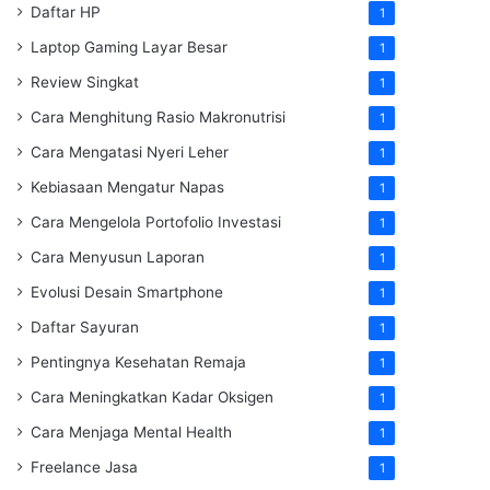
Daftar HP
1
Laptop Gaming Layar Besar
1
Review Singkat
1
Cara Menghitung Rasio Makronutrisi
1
Cara Mengatasi Nyeri Leher
1
Kebiasaan Mengatur Napas
1
Cara Mengelola Portofolio Investasi
1
Cara Menyusun Laporan
1
Evolusi Desain Smartphone
1
Daftar Sayuran
1
Pentingnya Kesehatan Remaja
1
Cara Meningkatkan Kadar Oksigen
1
Cara Menjaga Mental Health
1
Freelance Jasa
1