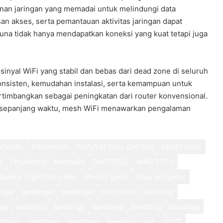
nan jaringan yang memadai untuk melindungi data
n akses, serta pemantauan aktivitas jaringan dapat
na tidak hanya mendapatkan koneksi yang kuat tetapi juga
inyal WiFi yang stabil dan bebas dari dead zone di seluruh
onsisten, kemudahan instalasi, serta kemampuan untuk
rtimbangkan sebagai peningkatan dari router konvensional.
 sepanjang waktu, mesh WiFi menawarkan pengalaman
ATOGEL
PINJAM100
SUZUYATOGEL DAFTAR
GEDETOGEL
0
PINJAM100
HondaGG
DWITOGEL
MAELTOTO
bandar togel toto online
link slot gacor
situs slot gacor
ogel
gedetogel
gedetogel
toto online
bandotgg
tgg
bandotgg
bandotgg
bandotgg
bandotgg
bandotgg
ndotgg
gedetogel
gedetogel
hondagg
slot
slot77