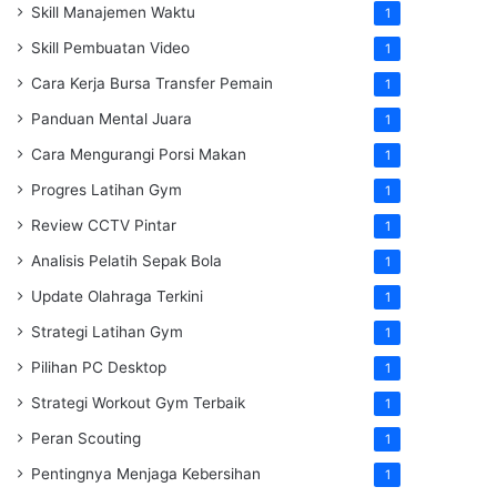
Skill Manajemen Waktu
1
Skill Pembuatan Video
1
Cara Kerja Bursa Transfer Pemain
1
Panduan Mental Juara
1
Cara Mengurangi Porsi Makan
1
Progres Latihan Gym
1
Review CCTV Pintar
1
Analisis Pelatih Sepak Bola
1
Update Olahraga Terkini
1
Strategi Latihan Gym
1
Pilihan PC Desktop
1
Strategi Workout Gym Terbaik
1
Peran Scouting
1
Pentingnya Menjaga Kebersihan
1