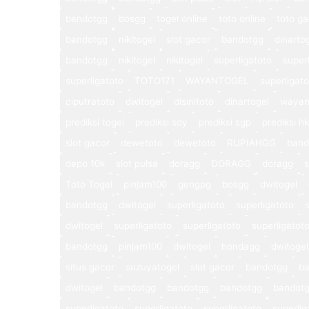
bandotgg
bosgg
togel online
toto online
toto ga
bandotgg
nikitogel
slot gacor
bandotgg
dinarto
bandotgg
nikitogel
nikitogel
superligatoto
super
superligatoto
TOTO171
WAYANTOGEL
superligat
ciputratoto
dwitogel
disinitoto
dinartogel
wayan
prediksi togel
prediksi sdy
prediksi sgp
prediksi hk
slot gacor
dewetoto
dewetoto
RUPIAHGG
band
depo 10k
slot pulsa
doragg
DORAGG
doragg
s
Toto Togel
pinjam100
gengpg
bosgg
dwitogel
bandotgg
dwitogel
superligatoto
superligatoto
dwitogel
superligatoto
superligatoto
superligatot
bandotgg
pinjam100
dwitogel
hondagg
dwitogel
situs gacor
suzuyatogel
slot gacor
bandotgg
b
dwitogel
bandotgg
bandotgg
bandotgg
bandot
superligatoto
superligatoto
superligatoto
superlig