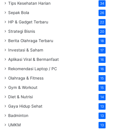
Tips Kesehatan Harian
34
Sepak Bola
26
HP & Gadget Terbaru
22
Strategi Bisnis
20
Berita Olahraga Terbaru
18
Investasi & Saham
17
Aplikasi Viral & Bermanfaat
16
Rekomendasi Laptop / PC
16
Olahraga & Fitness
15
Gym & Workout
15
Diet & Nutrisi
14
Gaya Hidup Sehat
13
Badminton
13
UMKM
13