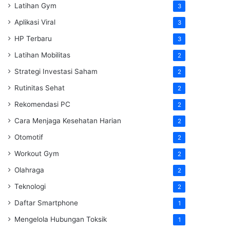
Latihan Gym
3
Aplikasi Viral
3
HP Terbaru
3
Latihan Mobilitas
2
Strategi Investasi Saham
2
Rutinitas Sehat
2
Rekomendasi PC
2
Cara Menjaga Kesehatan Harian
2
Otomotif
2
Workout Gym
2
Olahraga
2
Teknologi
2
Daftar Smartphone
1
Mengelola Hubungan Toksik
1