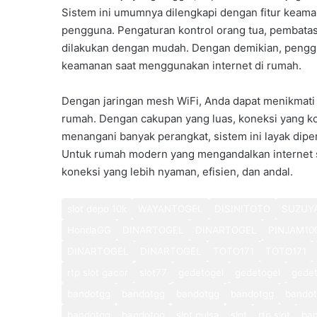
Sistem ini umumnya dilengkapi dengan fitur keama
pengguna. Pengaturan kontrol orang tua, pembatasa
dilakukan dengan mudah. Dengan demikian, penggu
keamanan saat menggunakan internet di rumah.
Dengan jaringan mesh WiFi, Anda dapat menikmati s
rumah. Dengan cakupan yang luas, koneksi yang k
menangani banyak perangkat, sistem ini layak dipe
Untuk rumah modern yang mengandalkan internet
koneksi yang lebih nyaman, efisien, dan andal.
slot depo 10k
WAYANTOGEL
DISINITOTO
SUZUY
HondaGG
DINARTOGEL
DINARTOGEL
PINJAM10
DINARTOGEL
DINARTOGEL
TOTO171
TOTO171
rtp slot gacor
slot77
gedetogel
gedetogel
gedet
bandotgg
bandotgg
bandotgg
bandotgg
bando
bandotgg
bandotgg
slot pulsa
slot
rtp slot
ba