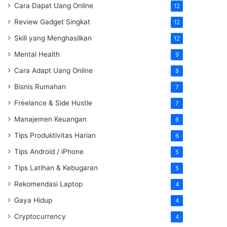
Cara Dapat Uang Online
12
Review Gadget Singkat
12
Skill yang Menghasilkan
12
Mental Health
9
Cara Adapt Uang Online
8
Bisnis Rumahan
7
Freelance & Side Hustle
7
Manajemen Keuangan
6
Tips Produktivitas Harian
6
Tips Android / iPhone
5
Tips Latihan & Kebugaran
5
Rekomendasi Laptop
4
Gaya Hidup
4
Cryptocurrency
4