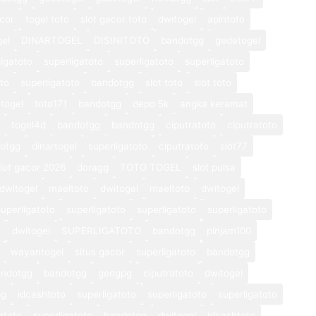
cor
togel toto
slot gacor toto
dwitogel
apintoto
gel
DINARTOGEL
DISINITOTO
bandotgg
gedetogel
ligatoto
superligatoto
superligatoto
superligatoto
oto
superligatoto
bandotgg
slot toto
slot toto
togel
toto171
bandotgg
depo 5k
angka keramat
togel4d
bandotgg
bandotgg
ciputratoto
ciputratoto
otgg
dinartogel
superligatoto
ciputratoto
slot77
lot gacor 2026
doragg
TOTO TOGEL
slot pulsa
dwitogel
maeltoto
dwitogel
maeltoto
dwitogel
superligatoto
superligatoto
superligatoto
superligatoto
o
dwitogel
SUPERLIGATOTO
bandotgg
pinjam100
wayantogel
situs gacor
superligatoto
bandotgg
andotgg
bandotgg
gengpg
ciputratoto
dwitogel
gg
idcashtoto
superligatoto
superligatoto
superligatoto
atoto
superligatoto
bandotgg
dwitogel
idcashtoto