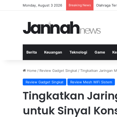
Monday, August 3 2026
Breaking News
Membangun K
Berita
Keuangan
Teknologi
Game
Ke
Home
/
Review Gadget Singkat
/
Tingkatkan Jaringan M
Review Gadget Singkat
Review Mesh WiFi Sistem
Tingkatkan Jarin
untuk Sinyal Kon