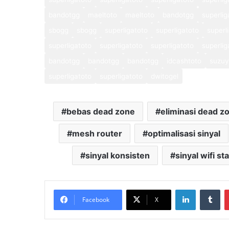
bandotgg
maeltoto
maeltoto
bandotgg
superlig
sbogg
sbogg
superligatoto
superligatoto
superl
superligatoto
superligatoto
superligatoto
superlig
bandotgg
bandotgg
bandotgg
idcashtoto
suzuy
superligatoto
superligatoto
dwitogel
bebas dead zone
eliminasi dead z
mesh router
optimalisasi sinyal
sinyal konsisten
sinyal wifi sta
LinkedIn
Tu
Facebook
X