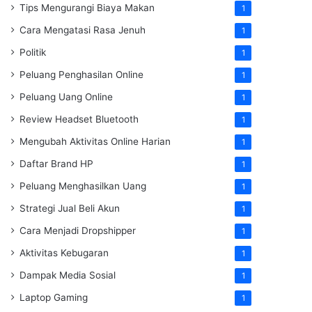
Tips Mengurangi Biaya Makan
1
Cara Mengatasi Rasa Jenuh
1
Politik
1
Peluang Penghasilan Online
1
Peluang Uang Online
1
Review Headset Bluetooth
1
Mengubah Aktivitas Online Harian
1
Daftar Brand HP
1
Peluang Menghasilkan Uang
1
Strategi Jual Beli Akun
1
Cara Menjadi Dropshipper
1
Aktivitas Kebugaran
1
Dampak Media Sosial
1
Laptop Gaming
1