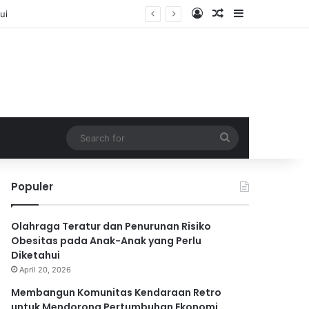
Log In
Random Article
Sidebar
eatif
Search
for
Populer
Olahraga Teratur dan Penurunan Risiko
Obesitas pada Anak-Anak yang Perlu
Diketahui
April 20, 2026
Membangun Komunitas Kendaraan Retro
untuk Mendorong Pertumbuhan Ekonomi