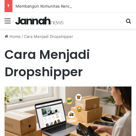
Membangun Komunitas Kendaraan Retro untuk Mendorong Pertumbuhan Ekonomi Kreatif
Menu
Se
Home
/
Cara Menjadi Dropshipper
Cara Menjadi
Dropshipper