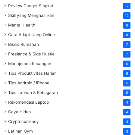
Review Gadget Singkat
12
Skill yang Menghasilkan
12
Mental Health
9
Cara Adapt Uang Online
8
Bisnis Rumahan
7
Freelance & Side Hustle
7
Manajemen Keuangan
6
Tips Produktivitas Harian
6
Tips Android / iPhone
5
Tips Latihan & Kebugaran
5
Rekomendasi Laptop
4
Gaya Hidup
4
Cryptocurrency
4
Latihan Gym
3