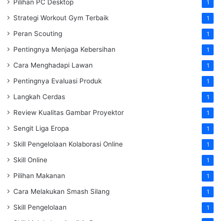
Pilihan PC Desktop
1
Strategi Workout Gym Terbaik
1
Peran Scouting
1
Pentingnya Menjaga Kebersihan
1
Cara Menghadapi Lawan
1
Pentingnya Evaluasi Produk
1
Langkah Cerdas
1
Review Kualitas Gambar Proyektor
1
Sengit Liga Eropa
1
Skill Pengelolaan Kolaborasi Online
1
Skill Online
1
Pilihan Makanan
1
Cara Melakukan Smash Silang
1
Skill Pengelolaan
1