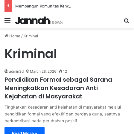
Membangun Komunitas Kendaraan Retro untuk Mendorong Pertumbuhan Ekonomi Kreatif
Menu
Se
Home
/
Kriminal
Kriminal
admin3d
March 28, 2026
12
Pendidikan Formal sebagai Sarana
Meningkatkan Kesadaran Anti
Kejahatan di Masyarakat
Tingkatkan kesadaran anti kejahatan di masyarakat melalui
pendidikan formal yang efektif dan berdaya guna, saatnya
berkontribusi pada perubahan positif.
Read More »