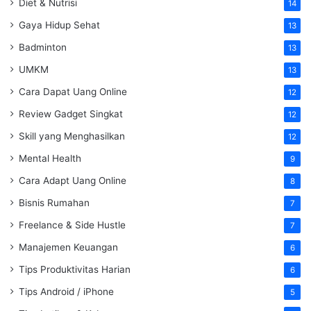
Diet & Nutrisi
14
Gaya Hidup Sehat
13
Badminton
13
UMKM
13
Cara Dapat Uang Online
12
Review Gadget Singkat
12
Skill yang Menghasilkan
12
Mental Health
9
Cara Adapt Uang Online
8
Bisnis Rumahan
7
Freelance & Side Hustle
7
Manajemen Keuangan
6
Tips Produktivitas Harian
6
Tips Android / iPhone
5