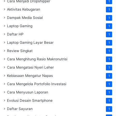
Cara Menjadi Dropshipper
1
Aktivitas Kebugaran
1
Dampak Media Sosial
1
Laptop Gaming
1
Daftar HP
1
Laptop Gaming Layar Besar
1
Review Singkat
1
Cara Menghitung Rasio Makronutrisi
1
Cara Mengatasi Nyeri Leher
1
Kebiasaan Mengatur Napas
1
Cara Mengelola Portofolio Investasi
1
Cara Menyusun Laporan
1
Evolusi Desain Smartphone
1
Daftar Sayuran
1