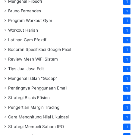
Mengenal Filosofi
1
Bruno Fernandes
1
Program Workout Gym
1
Workout Harian
1
Latihan Gym Efektif
1
Bocoran Spesifikasi Google Pixel
1
Review Mesh WiFi Sistem
1
Tips Jual Jasa Edit
1
Mengenal Istilah "Gocap"
1
Pentingnya Penggunaan Email
1
Strategi Bisnis Efisien
1
Pengertian Margin Trading
1
Cara Menghitung Nilai Likuidasi
1
Strategi Membeli Saham IPO
1