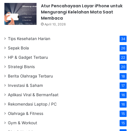
Atur Pencahayaan Layar iPhone untuk
Mengurangi Kelelahan Mata Saat
Membaca
April 10, 2026
Tips Kesehatan Harian
34
Sepak Bola
26
HP & Gadget Terbaru
22
Strategi Bisnis
20
Berita Olahraga Terbaru
18
Investasi & Saham
17
Aplikasi Viral & Bermanfaat
16
Rekomendasi Laptop / PC
16
Olahraga & Fitness
15
Gym & Workout
15