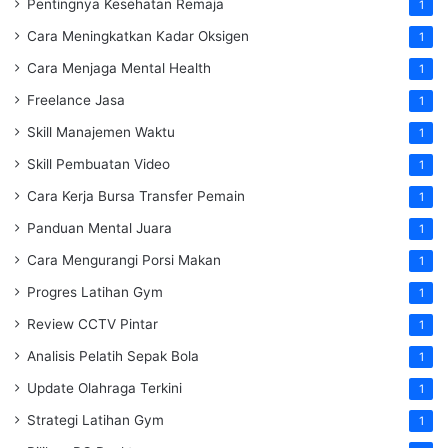
Pentingnya Kesehatan Remaja
1
Cara Meningkatkan Kadar Oksigen
1
Cara Menjaga Mental Health
1
Freelance Jasa
1
Skill Manajemen Waktu
1
Skill Pembuatan Video
1
Cara Kerja Bursa Transfer Pemain
1
Panduan Mental Juara
1
Cara Mengurangi Porsi Makan
1
Progres Latihan Gym
1
Review CCTV Pintar
1
Analisis Pelatih Sepak Bola
1
Update Olahraga Terkini
1
Strategi Latihan Gym
1