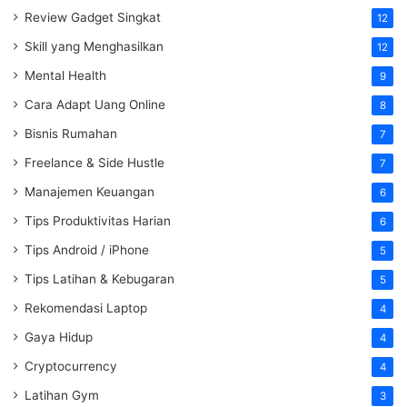
Review Gadget Singkat
12
Skill yang Menghasilkan
12
Mental Health
9
Cara Adapt Uang Online
8
Bisnis Rumahan
7
Freelance & Side Hustle
7
Manajemen Keuangan
6
Tips Produktivitas Harian
6
Tips Android / iPhone
5
Tips Latihan & Kebugaran
5
Rekomendasi Laptop
4
Gaya Hidup
4
Cryptocurrency
4
Latihan Gym
3