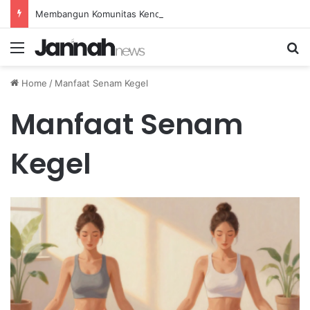
Membangun Komunitas Kendaraan Retro untuk Mendorong Pertumbuhan Ekonomi Kreatif
Menu
Se
Home
/
Manfaat Senam Kegel
Manfaat Senam
Kegel